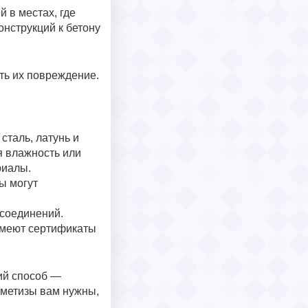
 в местах, где
онструкций к бетону
ть их повреждение.
сталь, латунь и
я влажность или
риалы.
ы могут
 соединений.
имеют сертификаты
ший способ —
 метизы вам нужны,