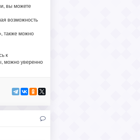
ми, вы можете
чая возможность
», также можно
сь к
ы, можно уверенно