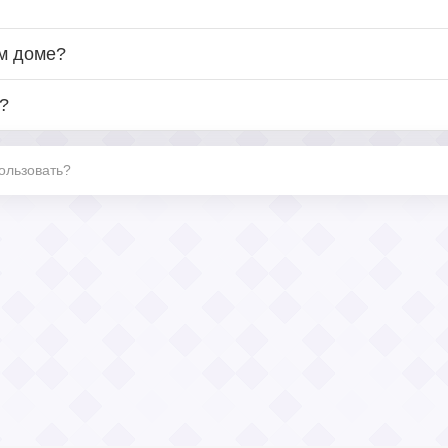
ом доме?
?
ользовать?