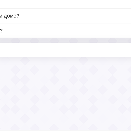
ом доме?
?