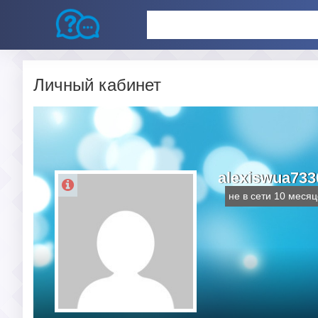
Личный кабинет
alexiswua733
не в сети 10 месяц